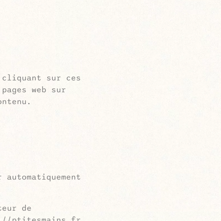
 cliquant sur ces
 pages web sur
ontenu.
r automatiquement
teur de
://ptitesmains.fr.