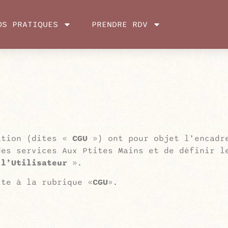
OS PRATIQUES
PRENDRE RDV
ation (dites «
CGU
») ont pour objet l’encadre
des services Aux Ptites Mains et de définir l
«
l’Utilisateur
».
ite à la rubrique «
CGU
».