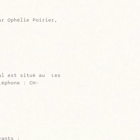
ar Ophélie Poirier,
ial est situé au Les
léphone : CH-
vants :