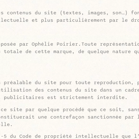
es contenus du site (textes, images, son…) fo
llectuelle et plus particulièrement par le dr
éposée par Ophélie Poirier.Toute représentati
u totale de cette marque, de quelque nature q
n préalable du site pour toute reproduction, 
utilisation des contenus du site dans un cadr
t publicitaires est strictement interdite.
 ce site par quelque procédé que ce soit, san
onstituerait une contrefaçon sanctionnée par 
elle.
2-5 du Code de propriété intellectuelle que l